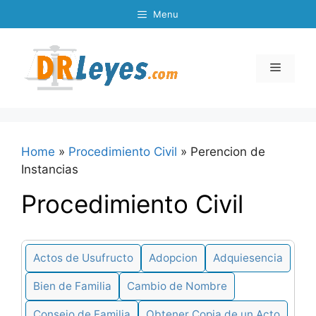
Skip
Menu
to
content
Menu
Home
»
Procedimiento Civil
»
Perencion de
Instancias
Procedimiento Civil
Actos de Usufructo
Adopcion
Adquiesencia
Bien de Familia
Cambio de Nombre
Consejo de Familia
Obtener Copia de un Acto