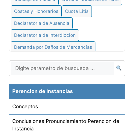
Costas y Honorarios
Cuota Litis
Declaratoria de Ausencia
Declaratoria de Interdiccion
Demanda por Daños de Mercancías
Demanda en Cobro de Pesos
Denegacion de Actos
Desalojo de Alquiler por Falta de Pago
Perencion de Instancias
Desalojo de Alquileres
Conceptos
Desistimiento de Demandas
Desheredación de Hijos
Conclusiones Pronunciamiento Perencion de
Instancia
Determinación de Herederos