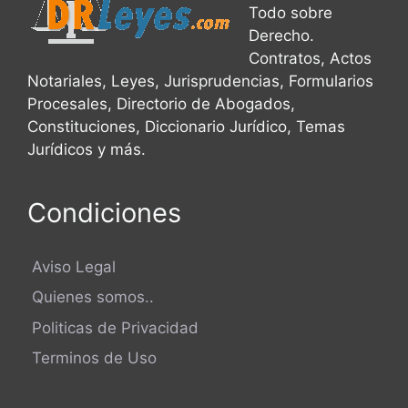
Todo sobre
Recurso de Casación
Recurso de Oposicion
Derecho.
Contratos, Actos
Recurso de Revisión Civil
Notariales, Leyes, Jurisprudencias, Formularios
Procesales, Directorio de Abogados,
Recurso de Terceria
Constituciones, Diccionario Jurídico, Temas
Recusacion de Juez de Paz
Jurídicos y más.
Referimiento de Suspencion de Sentencia
Condiciones
Referimiento por Embargo Conservatorio
Referimiento por Embargo Retentivo
Aviso Legal
Demanda en Rendición de Cuentas
Quienes somos..
Demanda en Responsabilidad Civil
Politicas de Privacidad
Terminos de Uso
Retiro Valores de un Banco
Traslado de Juez de Paz