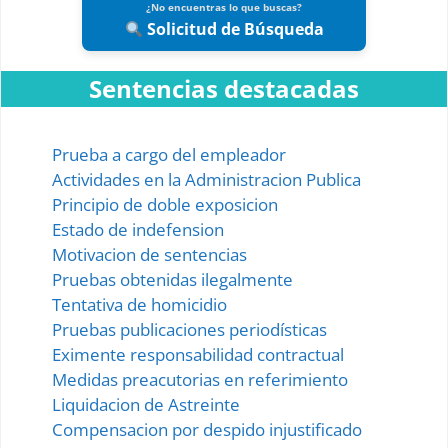
¿No encuentras lo que buscas?
Embargo al Deudor Transeunte
Solicitud de Búsqueda
Embargo Ejecutivo
Sentencias destacadas
Embargo por Hipoteca Judicial
Embargo Inmobiliario Abreviado
Prueba a cargo del empleador
Actividades en la Administracion Publica
Embargo Inmobiliario Ordinario
Principio de doble exposicion
Embargo de Objetos Falsificados
Estado de indefension
Motivacion de sentencias
Embargo en Reinvindicacion
Pruebas obtenidas ilegalmente
Embargo Retentivo
Tentativa de homicidio
Pruebas publicaciones periodísticas
Embargo Retentivo en Manos del Estado
Eximente responsabilidad contractual
Medidas preacutorias en referimiento
Embargo Retentivo entre Esposos
Liquidacion de Astreinte
Garantía de Prenda sin Desapoderamiento
Compensacion por despido injustificado