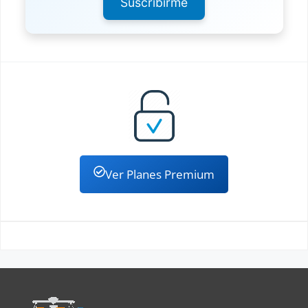
Suscribirme
Nacionalidad Dominicana
Nulidad de Adjudicación Inmobiliaria
Nulidad de un Testamento
Nulidad de Embargo Inmobiliario
Oferta Real de Pago
Organizacion sin fines de Lucro
Partición de Herencias
Ver Planes Premium
Perencion de Instancias
Precio de Alquiler
Quiebra de Compañias
Reapertura de debates
Rectificación Actas del Estado Civil
Recurso de Contredit
Recurso de Apelacion