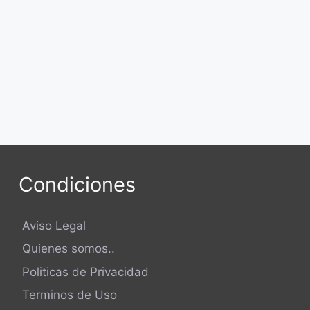
endición de Cuentas
de un Banco
Traslado de Juez de Paz
Condiciones
Aviso Legal
Quienes somos..
Politicas de Privacidad
Terminos de Uso