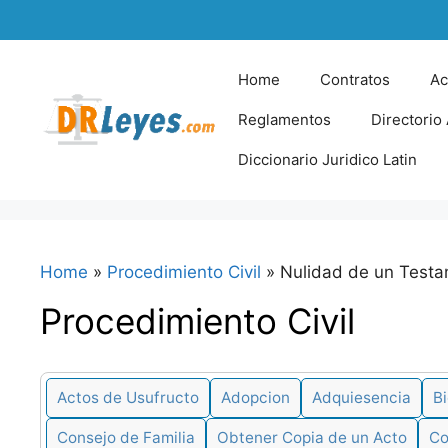
Skip
to
content
Home
Contratos
Ac
Reglamentos
Directorio
Diccionario Juridico Latin
Home
»
Procedimiento Civil
»
Nulidad de un Test
Procedimiento Civil
Actos de Usufructo
Adopcion
Adquiesencia
Bi
Consejo de Familia
Obtener Copia de un Acto
Co