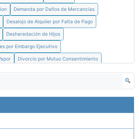
ion
Demanda por Daños de Mercancías
Desalojo de Alquiler por Falta de Pago
Desheredación de Hijos
es por Embargo Ejecutivo
Vapor
Divorcio por Mutuo Consentimiento
ción de Prenda
Ejecución de un Testamento
vatorio General
Embargo de Frutos no Cosechados
o al Deudor Transeunte
Embargo Ejecutivo
io Abreviado
Embargo Inmobiliario Ordinario
vindicacion
Embargo Retentivo
etentivo entre Esposos