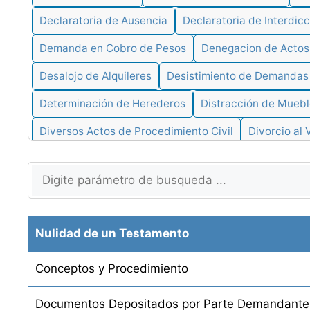
Declaratoria de Ausencia
Declaratoria de Interdicc
Demanda en Cobro de Pesos
Denegacion de Actos
Desalojo de Alquileres
Desistimiento de Demandas
Determinación de Herederos
Distracción de Muebl
Diversos Actos de Procedimiento Civil
Divorcio al 
Divorcio por Incompatibilidad de Caracteres
Ejecu
Embargo Conservatorio Comercial
Embargo Conser
Embargo de Muebles en Lugares Alquilados
Embarg
Nulidad de un Testamento
Embargo por Hipoteca Judicial
Embargo Inmobiliar
Conceptos y Procedimiento
Embargo de Objetos Falsificados
Embargo en Rein
Embargo Retentivo en Manos del Estado
Embargo R
Documentos Depositados por Parte Demandante