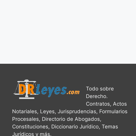
Referimiento por Embargo Retentivo
Demanda en R
Demanda en Responsabilidad Civil
Retiro Valores 
Validez de un Desistimiento
Verificación de Firmas
Todo sobre
Derecho.
Contratos, Actos
Notariales, Leyes, Jurisprudencias, Formularios
Procesales, Directorio de Abogados,
Constituciones, Diccionario Jurídico, Temas
Jurídicos y más.