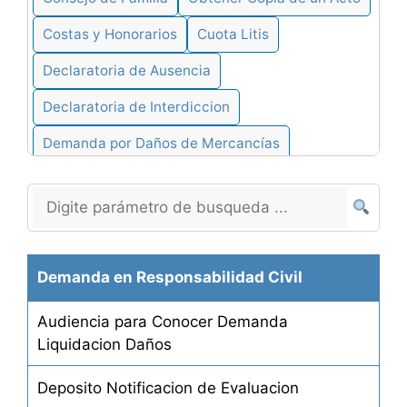
Costas y Honorarios
Cuota Litis
Declaratoria de Ausencia
Declaratoria de Interdiccion
Demanda por Daños de Mercancías
Demanda en Cobro de Pesos
Denegacion de Actos
Desalojo de Alquiler por Falta de Pago
Demanda en Responsabilidad Civil
Desalojo de Alquileres
Audiencia para Conocer Demanda
Desistimiento de Demandas
Liquidacion Daños
Desheredación de Hijos
Deposito Notificacion de Evaluacion
Determinación de Herederos