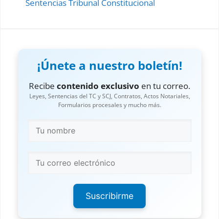
Sentencias Tribunal Constitucional
Nacionalidad Dominicana
Nulidad de Adjudicación Inmobiliaria
Nulidad de un Testamento
Nulidad de Embargo Inmobiliario
¡Únete a nuestro boletín!
Oferta Real de Pago
Recibe
contenido exclusivo
en tu correo.
Leyes, Sentencias del TC y SCJ, Contratos, Actos Notariales,
Organizacion sin fines de Lucro
Formularios procesales y mucho más.
Partición de Herencias
Perencion de Instancias
Precio de Alquiler
Quiebra de Compañias
Reapertura de debates
Suscribirme
Rectificación Actas del Estado Civil
Recurso de Contredit
Recurso de Apelacion