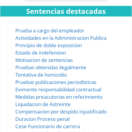
Impugnación de Gastos y Honorarios
Sentencias destacadas
Incautacion de Bienes Muebles
Incidentes del Embargo Ejecutivo
Prueba a cargo del empleador
Actividades en la Administracion Publica
Informativo Testimonial
Principio de doble exposicion
Inscripción en Falsedad
Estado de indefension
Motivacion de sentencias
Inscripción en Falsedad la la SCJ
Pruebas obtenidas ilegalmente
Tentativa de homicidio
Inspección de Lugares
Intervención Forzosa
Pruebas publicaciones periodísticas
Intervención Voluntaria
Eximente responsabilidad contractual
Medidas preacutorias en referimiento
Liquidación de Daños y Perjuicios
Liquidacion de Astreinte
Litispendencia y Conexidad
Compensacion por despido injustificado
Duracion Proceso penal
Medios de Inadmisibilidad
Cese Funcionario de carrera