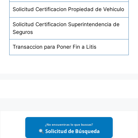
Embargo al Deudor Transeunte
Solicitud Certificacion Propiedad de Vehiculo
Embargo Ejecutivo
Solicitud Certificacion Superintendencia de
Embargo por Hipoteca Judicial
Seguros
Embargo Inmobiliario Abreviado
Transaccion para Poner Fin a Litis
Embargo Inmobiliario Ordinario
Embargo de Objetos Falsificados
Embargo en Reinvindicacion
Embargo Retentivo
Embargo Retentivo en Manos del Estado
Embargo Retentivo entre Esposos
¿No encuentras lo que buscas?
Garantía de Prenda sin Desapoderamiento
Solicitud de Búsqueda