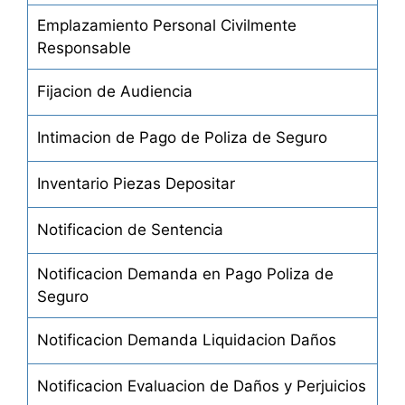
Emplazamiento Personal Civilmente
Distracción de Muebles por Embargo Ejecutivo
Responsable
Diversos Actos de Procedimiento Civil
Fijacion de Audiencia
Divorcio al Vapor
Divorcio por Mutuo Consentimiento
Intimacion de Pago de Poliza de Seguro
Divorcio por Incompatibilidad de Caracteres
Inventario Piezas Depositar
Ejecución de Prenda
Notificacion de Sentencia
Ejecución de un Testamento
Notificacion Demanda en Pago Poliza de
Embargo Conservatorio Comercial
Seguro
Embargo Conservatorio General
Notificacion Demanda Liquidacion Daños
Embargo de Frutos no Cosechados
Notificacion Evaluacion de Daños y Perjuicios
Embargo de Muebles en Lugares Alquilados