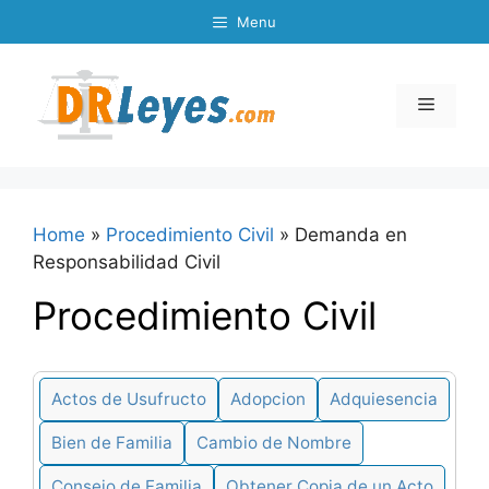
Skip
Menu
to
content
Menu
Home
»
Procedimiento Civil
»
Demanda en
Responsabilidad Civil
Procedimiento Civil
Actos de Usufructo
Adopcion
Adquiesencia
Bien de Familia
Cambio de Nombre
Consejo de Familia
Obtener Copia de un Acto