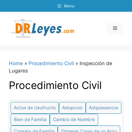
Skip
Menu
to
content
Menu
Home
»
Procedimiento Civil
»
Inspección de
Lugares
Procedimiento Civil
Actos de Usufructo
Adopcion
Adquiesencia
Bien de Familia
Cambio de Nombre
Consejo de Familia
Obtener Copia de un Acto