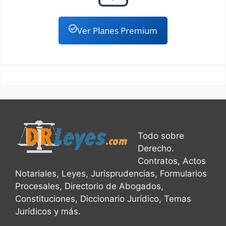
Nacionalidad Dominicana
Nulidad de Adjudicación Inmobiliaria
Ver Planes Premium
Nulidad de un Testamento
Nulidad de Embargo Inmobiliario
Oferta Real de Pago
Organizacion sin fines de Lucro
Partición de Herencias
Todo sobre
Perencion de Instancias
Precio de Alquiler
Derecho.
Contratos, Actos
Quiebra de Compañias
Notariales, Leyes, Jurisprudencias, Formularios
Reapertura de debates
Procesales, Directorio de Abogados,
Constituciones, Diccionario Jurídico, Temas
Rectificación Actas del Estado Civil
Jurídicos y más.
Recurso de Contredit
Recurso de Apelacion