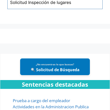
Solicitud Inspección de lugares
Distracción de Muebles por Embargo Ejecutivo
Diversos Actos de Procedimiento Civil
Divorcio al Vapor
Divorcio por Mutuo Consentimiento
Divorcio por Incompatibilidad de Caracteres
Ejecución de Prenda
¿No encuentras lo que buscas?
Ejecución de un Testamento
Solicitud de Búsqueda
Embargo Conservatorio Comercial
Sentencias destacadas
Embargo Conservatorio General
Embargo de Frutos no Cosechados
Prueba a cargo del empleador
Embargo de Muebles en Lugares Alquilados
Actividades en la Administracion Publica