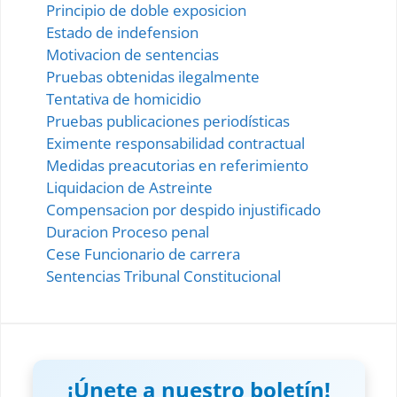
Principio de doble exposicion
Embargo al Deudor Transeunte
Estado de indefension
Motivacion de sentencias
Embargo Ejecutivo
Pruebas obtenidas ilegalmente
Embargo por Hipoteca Judicial
Tentativa de homicidio
Pruebas publicaciones periodísticas
Embargo Inmobiliario Abreviado
Eximente responsabilidad contractual
Embargo Inmobiliario Ordinario
Medidas preacutorias en referimiento
Liquidacion de Astreinte
Embargo de Objetos Falsificados
Compensacion por despido injustificado
Duracion Proceso penal
Embargo en Reinvindicacion
Cese Funcionario de carrera
Embargo Retentivo
Sentencias Tribunal Constitucional
Embargo Retentivo en Manos del Estado
Embargo Retentivo entre Esposos
Garantía de Prenda sin Desapoderamiento
¡Únete a nuestro boletín!