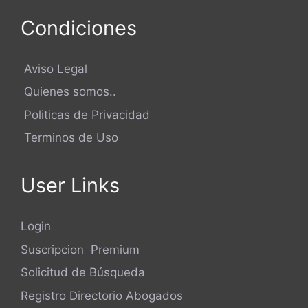
Condiciones
Recurso de Casación
Recurso de Oposicion
Recurso de Revisión Civil
Aviso Legal
Recurso de Terceria
Quienes somos..
Recusacion de Juez de Paz
Politicas de Privacidad
Referimiento de Suspencion de Sentencia
Terminos de Uso
Referimiento por Embargo Conservatorio
User Links
Referimiento por Embargo Retentivo
Demanda en Rendición de Cuentas
Login
Demanda en Responsabilidad Civil
Suscripcion Premium
Solicitud de Búsqueda
Retiro Valores de un Banco
Registro Directorio Abogados
Traslado de Juez de Paz