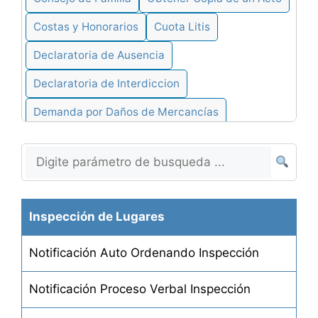
Costas y Honorarios
Cuota Litis
Declaratoria de Ausencia
Declaratoria de Interdiccion
Demanda por Daños de Mercancías
Demanda en Cobro de Pesos
Denegacion de Actos
Desalojo de Alquiler por Falta de Pago
Inspección de Lugares
Desalojo de Alquileres
Notificación Auto Ordenando Inspección
Desistimiento de Demandas
Desheredación de Hijos
Notificación Proceso Verbal Inspección
Determinación de Herederos