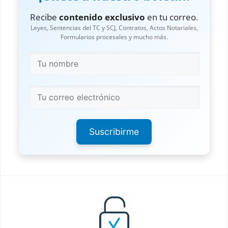
Impugnación de Gastos y Honorarios
Recibe
contenido exclusivo
en tu correo.
Incautacion de Bienes Muebles
Leyes, Sentencias del TC y SCJ, Contratos, Actos Notariales,
Formularios procesales y mucho más.
Incidentes del Embargo Ejecutivo
Informativo Testimonial
Inscripción en Falsedad
Inscripción en Falsedad la la SCJ
Inspección de Lugares
Intervención Forzosa
Suscribirme
Intervención Voluntaria
Liquidación de Daños y Perjuicios
Litispendencia y Conexidad
Medios de Inadmisibilidad